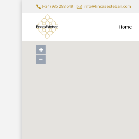
(+34) 935 288 649
info@fincasesteban.com
Home