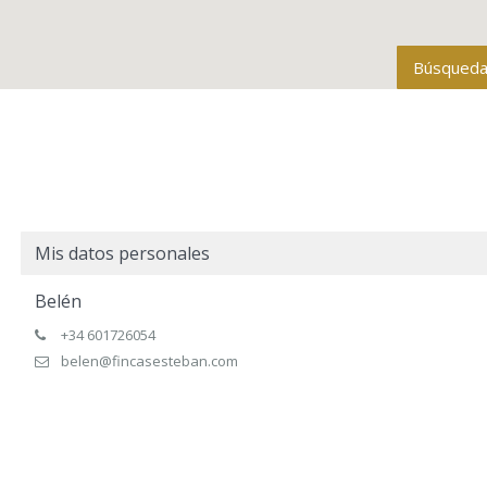
Búsqueda
Todas la
Tipo de 
Mis datos personales
Belén
Baños
+34 601726054
Rango de p
belen@fincasesteban.com
Más opcio