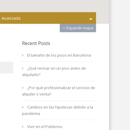
 Avanzada
Expandir mapa
s ciudades
Todas las areas
Recent Posts
inmueble
Compra o alquiler
El tamaño de los pisos en Barcelona
Dormitorios
¿Qué revisar en un piso antes de
alquilarlo?
¿Por qué profesionalizar el servicio de
alquiler o venta?
0 € a 9.000.000 €
recio:
Cambios en las hipotecas debido a la
nes de búsqueda
pandemia
Vivir en el Poblenou