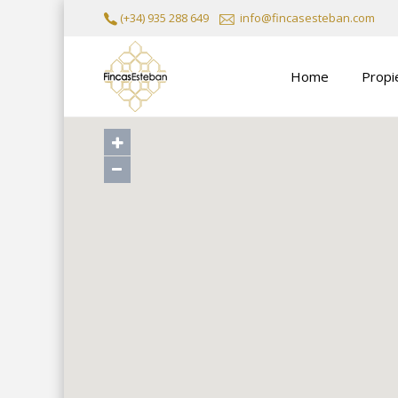
(+34) 935 288 649
info@fincasesteban.com
Home
Propi