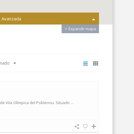
 Avanzada
Expandir mapa
s ciudades
Todas las areas
inmueble
Compra o alquiler
inado
Dormitorios
0 € a 9.000.000 €
recio:
 Vila Olímpica del Poblenou. Situado ...
nes de búsqueda