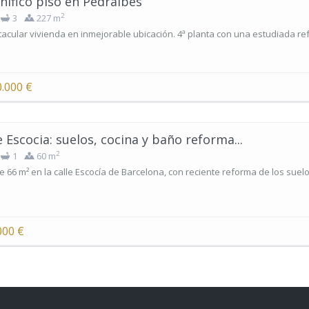
ífico piso en Pedralbes
2
3
227 m
acular vivienda en inmejorable ubicación. 4ª planta con una estudiada refo
0.000 €
e Escocia: suelos, cocina y baño reforma...
2
1
60 m
e 66 m² en la calle Escocía de Barcelona, con reciente reforma de los suelos
000 €