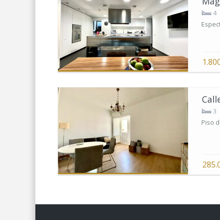
Magn
4
Espect
1.80
Call
3
Piso d
285.