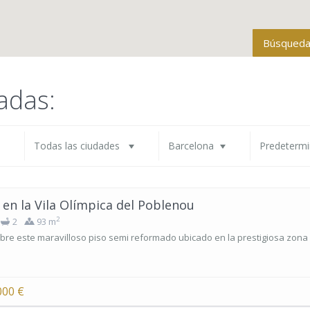
Búsqueda
Todas la
adas:
Tipo de 
Todas las ciudades
Barcelona
Predeterm
Baños
 en la Vila Olímpica del Poblenou
2
2
93 m
Rango de p
re este maravilloso piso semi reformado ubicado en la prestigiosa zona de
Más opcio
000 €