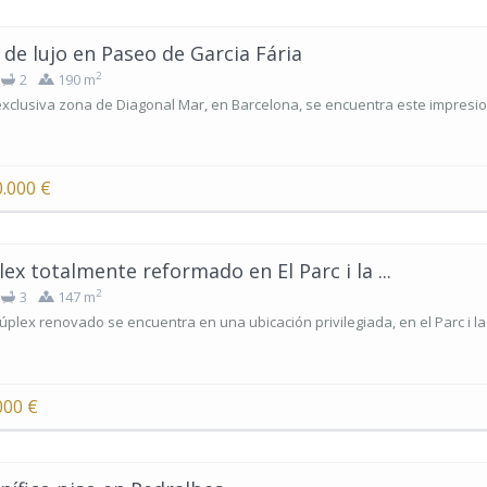
 de lujo en Paseo de Garcia Fária
2
2
190 m
exclusiva zona de Diagonal Mar, en Barcelona, se encuentra este impresi
0.000 €
ex totalmente reformado en El Parc i la ...
2
3
147 m
úplex renovado se encuentra en una ubicación privilegiada, en el Parc i la
000 €