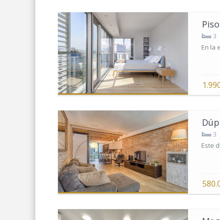
Piso
3
En la 
1.99
Dúpl
3
Este d
580.