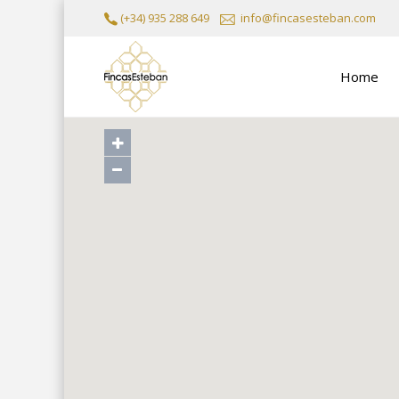
(+34) 935 288 649
info@fincasesteban.com
Home