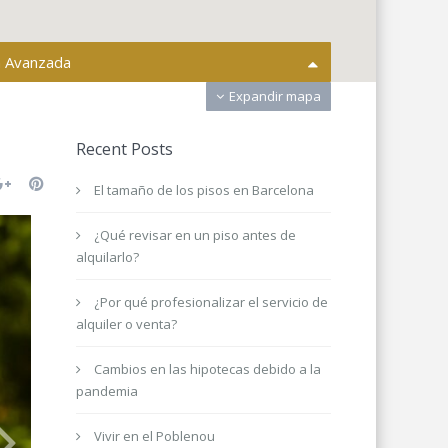
 Avanzada
Expandir mapa
s ciudades
Todas las areas
Recent Posts
inmueble
Compra o alquiler
El tamaño de los pisos en Barcelona
Dormitorios
¿Qué revisar en un piso antes de
alquilarlo?
¿Por qué profesionalizar el servicio de
alquiler o venta?
0 € a 9.000.000 €
recio:
Cambios en las hipotecas debido a la
nes de búsqueda
pandemia
Vivir en el Poblenou