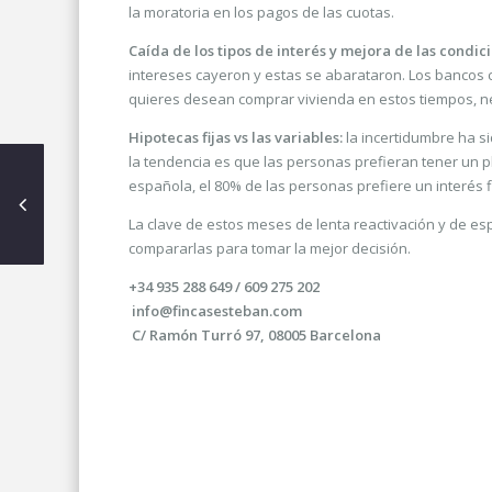
la moratoria en los pagos de las cuotas.
Caída de los tipos de interés y mejora de las condic
intereses cayeron y estas se abarataron. Los bancos c
quieres desean comprar vivienda en estos tiempos, ne
Hipotecas fijas vs las variables:
la incertidumbre ha s
la tendencia es que las personas prefieran tener un p
española, el 80% de las personas prefiere un interés fi
La clave de estos meses de lenta reactivación y de es
compararlas para tomar la mejor decisión.
+34 935 288 649 / 609 275 202
info@fincasesteban.com
C/ Ramón Turró 97, 08005 Barcelona