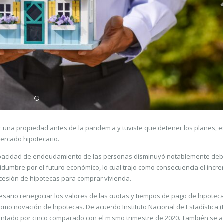
r una propiedad antes de la pandemia y tuviste que detener los planes, e
ercado hipotecario.
pacidad de endeudamiento de las personas disminuyó notablemente debi
tidumbre por el futuro económico, lo cual trajo como consecuencia el incr
ncesión de hipotecas para comprar vivienda.
sario renegociar los valores de las cuotas y tiempos de pago de hipoteca
mo novación de hipotecas. De acuerdo Instituto Nacional de Estadística (I
mentado por cinco comparado con el mismo trimestre de 2020. También se