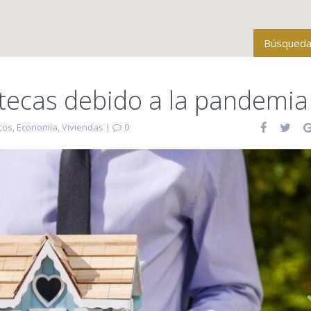
Búsqueda
Todas la
tecas debido a la pandemia
Tipo de 
cos
,
Economia
,
Viviendas
|
0
Baños
Rango de p
Más opcio