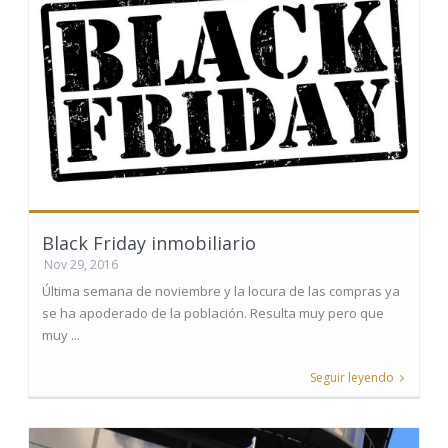
Black Friday inmobiliario
Nov 29, 2016
Última semana de noviembre y la locura de las compras ya
se ha apoderado de la población. Resulta muy pero que
muy ...
Seguir leyendo