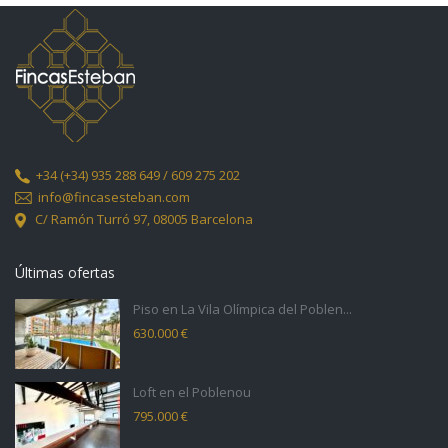
+34
(+34) 935 288 649 / 609 275 202
info@fincasesteban.com
C/ Ramón Turró 97,
08005 Barcelona
Últimas ofertas
Piso en La Vila Olímpica del Poblen...
630.000 €
Loft en el Poblenou
795.000 €