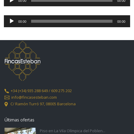
de
00:00
00:00
audio
Reproductor
de
00:00
00:00
audio
+34
(+34) 935 288 649 / 609 275 202
info@fincasesteban.com
C/ Ramón Turró 97,
08005 Barcelona
Últimas ofertas
Piso en La Vila Olímpica del Poblen...