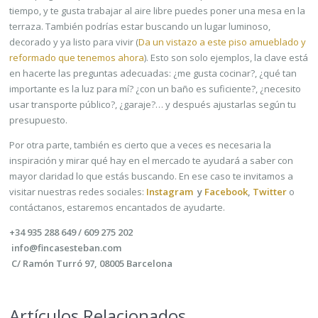
tiempo, y te gusta trabajar al aire libre puedes poner una mesa en la
terraza. También podrías estar buscando un lugar luminoso,
decorado y ya listo para vivir (
Da un vistazo a este piso amueblado y
reformado que tenemos ahora
). Esto son solo ejemplos, la clave está
en hacerte las preguntas adecuadas: ¿me gusta cocinar?, ¿qué tan
importante es la luz para mí? ¿con un baño es suficiente?, ¿necesito
usar transporte público?, ¿garaje?… y después ajustarlas según tu
presupuesto.
Por otra parte, también es cierto que a veces es necesaria la
inspiración y mirar qué hay en el mercado te ayudará a saber con
mayor claridad lo que estás buscando. En ese caso te invitamos a
visitar nuestras redes sociales:
Instagram
y
Facebook
,
Twitter
o
contáctanos, estaremos encantados de ayudarte.
+34 935 288 649 / 609 275 202
info@fincasesteban.com
C/ Ramón Turró 97, 08005 Barcelona
Artículos Relacionados