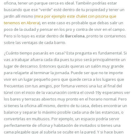
oficina, tener un parque cerca es ideal. También podrías estar
buscando que ese “verde” esté dentro de tu propiedad y tener un
jardín allí mismo (
mira por ejemplo este chalet con piscina que
tenemos en Abrera
), en este caso es probable que debas salir un
poco de la ciudad y pensar en los pro y contra de vivir en el campo.
Pero si lo tuyo es estar dentro de
Barcelona
, pronto te contaremos
sobre las ventajas de cada barrio.
¿Cuánto tiempo pasarás en casa? Esta pregunta es fundamental. Si
vas a trabajar afuera cada día pues tu piso será principalmente un
lugar de descanso. Entonces quizás quieras un salón muy grande
para relajarte al terminar la jornada. Puede ser que no te importe
vivir en un lugar pequeño pero que quede cerca a los lugares que
frecuentas con tus amigos, por fortuna vemos una luz al final del
túnel con el inicio de la vacunación contra el covid-19y esperamos ver
los bares y terrazas abiertos muy pronto en el horario normal. Pero
si tienes la oficina allí mismo, dentro de tu casa, debes encontrar un
balance y separar lo máximo posible cada una de las estancias, o
convertirlas en multiusos. Por ejemplo, un espacio podría servir
perfectamente de oficina y habitación de invitados si tienes una
cama plegable que al subirla se oculte en la pared. Y si hace buen