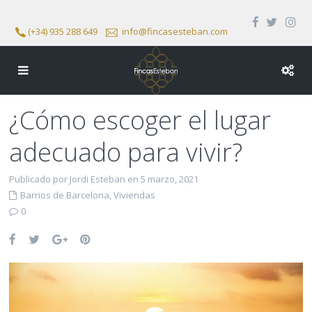
(+34) 935 288 649
info@fincasesteban.com
¿Cómo escoger el lugar
adecuado para vivir?
Publicado por Jordi Esteban en 5 marzo, 2021
Barrios de Barcelona
,
Viviendas
0