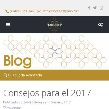
(+34) 935 288 649
info@fincasesteban.com
Búsqueda Avanzada
Consejos para el 2017
Publicado por Jordi Esteban en 10 enero, 2017
Viviendas