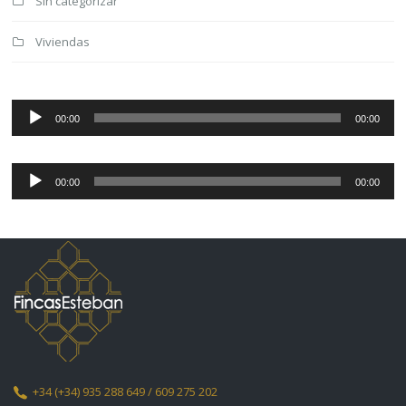
Sin categorizar
Viviendas
Reproductor
de
00:00
00:00
audio
Reproductor
de
00:00
00:00
audio
+34
(+34) 935 288 649 / 609 275 202