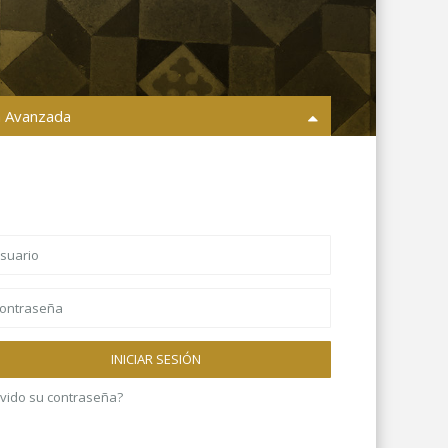
 Avanzada
s ciudades
Todas las areas
inmueble
Compra o alquiler
Dormitorios
INICIAR SESIÓN
0 € a 9.000.000 €
recio:
lvido su contraseña?
nes de búsqueda