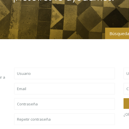
Búsqueda
Todas la
Tipo de 
r a
Baños
Rango de p
¿O
Más opcio