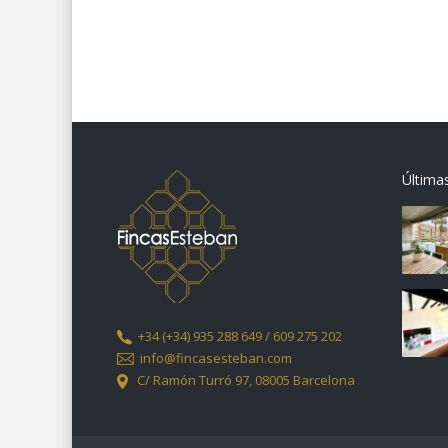
Última
+34
(+34) 935 288 649 / 609 275 202
info@fincasesteban.com
C/ Ramón Turró 97,
08005 Barcelona