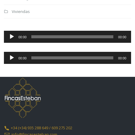
Viviendas
Reproductor
de
00:00
00:00
audio
Reproductor
de
00:00
00:00
audio
+34
(+34) 935 288 649 / 609 275 202
info@fincasesteban.com