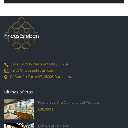
audio
+34
(+34) 935 288 649 / 609 275 202
info@fincasesteban.com
C/ Ramón Turró 97,
08005 Barcelona
Últimas ofertas
Piso en La Vila Olímpica del Poblen...
630.000 €
Loft en el Poblenou