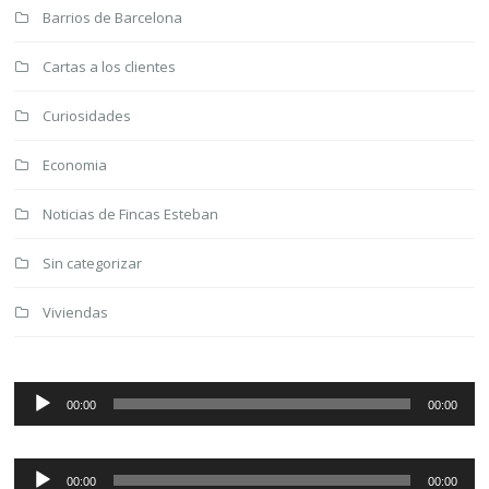
Barrios de Barcelona
Cartas a los clientes
Curiosidades
Economia
Noticias de Fincas Esteban
Sin categorizar
Viviendas
Reproductor
de
00:00
00:00
audio
Reproductor
de
00:00
00:00