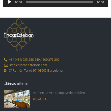
de
00:00
00:00
audio
+34
(+34) 935 288 649 / 609 275 202
info@fincasesteban.com
C/ Ramón Turró 97,
08005 Barcelona
Últimas ofertas
Piso en La Vila Olímpica del Poblen...
630.000 €