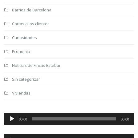
Barrios de Barcelona
Cartas a los clientes
Curiosidades
Economia
Noticias de Fincas Esteban
Sin categorizar
Viviendas
Reproductor
de
00:00
00:00
audio
Reproductor