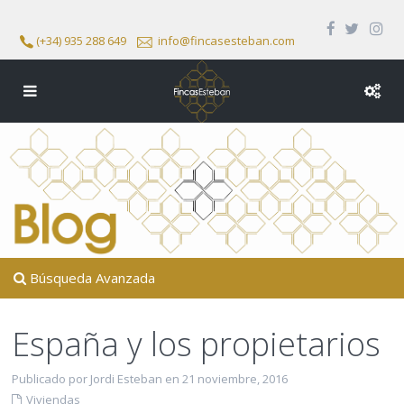
(+34) 935 288 649
info@fincasesteban.com
Búsqueda Avanzada
España y los propietarios
Publicado por Jordi Esteban en 21 noviembre, 2016
Viviendas