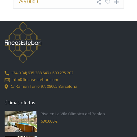
795.000 €
+34
(+34) 935 288 649 / 609 275 202
info@fincasesteban.com
C/ Ramón Turró 97,
08005 Barcelona
Últimas ofertas
Piso en La Vila Olímpica del Poblen...
630.000 €