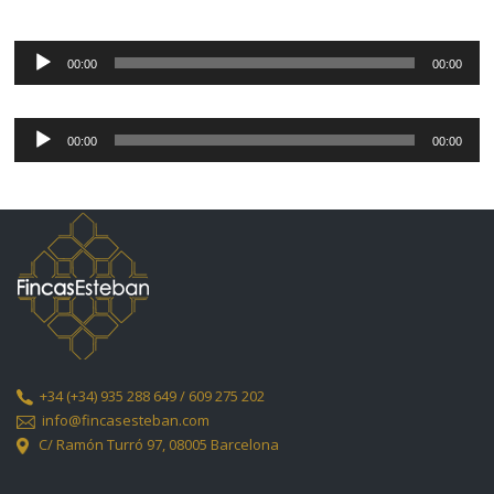
Reproductor
de
00:00
00:00
audio
Reproductor
de
00:00
00:00
audio
+34
(+34) 935 288 649 / 609 275 202
info@fincasesteban.com
C/ Ramón Turró 97,
08005 Barcelona