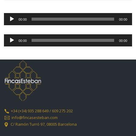
Reproductor
de
00:00
00:00
audio
Reproductor
de
00:00
00:00
audio
+34
(+34) 935 288 649 / 609 275 202
info@fincasesteban.com
C/ Ramón Turró 97,
08005 Barcelona