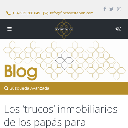
(+34) 935 288 649
info@fincasesteban.com
Búsqueda Avanzada
Los ‘trucos’ inmobiliarios
de los papás para