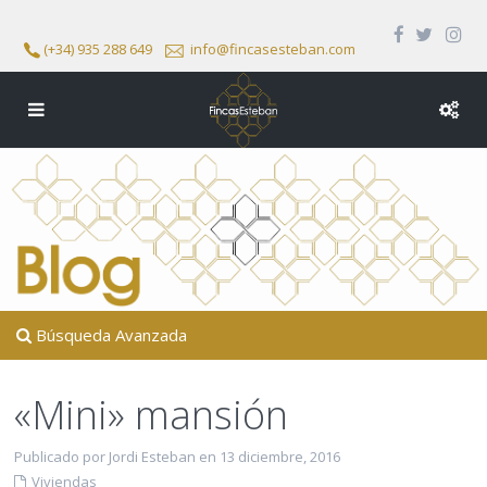
(+34) 935 288 649
info@fincasesteban.com
Búsqueda Avanzada
«Mini» mansión
Publicado por Jordi Esteban en 13 diciembre, 2016
Viviendas