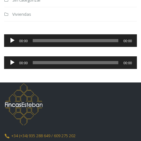
Viviendas
Reproductor
de
00:00
00:00
audio
Reproductor
de
00:00
00:00
audio
+34
(+34) 935 288 649 / 609 275 202