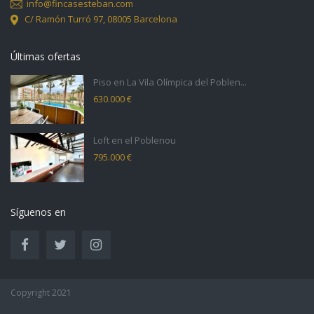
info@fincasesteban.com
C/ Ramón Turró 97,
08005 Barcelona
Últimas ofertas
Piso en La Vila Olímpica del Poblen...
630.000 €
Loft en el Poblenou
795.000 €
Síguenos en
Copyright 2021