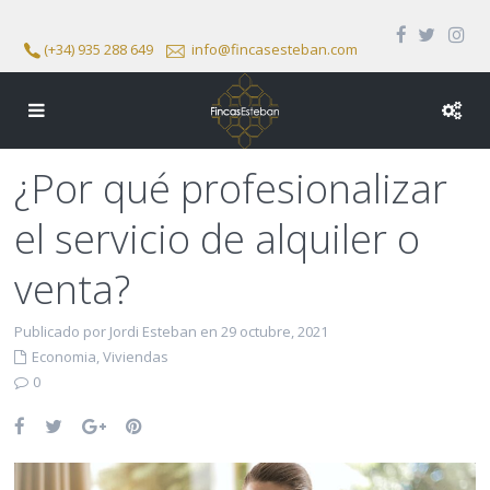
(+34) 935 288 649
info@fincasesteban.com
¿Por qué profesionalizar
el servicio de alquiler o
venta?
Publicado por Jordi Esteban en 29 octubre, 2021
Economia
,
Viviendas
0