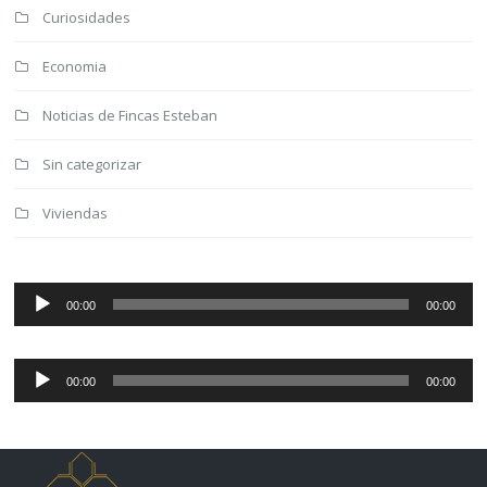
Curiosidades
Economia
Noticias de Fincas Esteban
Sin categorizar
Viviendas
Reproductor
de
00:00
00:00
audio
Reproductor
de
00:00
00:00
audio