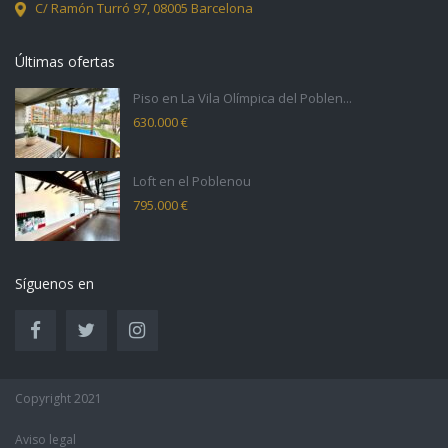
C/ Ramón Turró 97,
08005 Barcelona
Últimas ofertas
Piso en La Vila Olímpica del Poblen...
630.000 €
Loft en el Poblenou
795.000 €
Síguenos en
Copyright 2021
Aviso legal