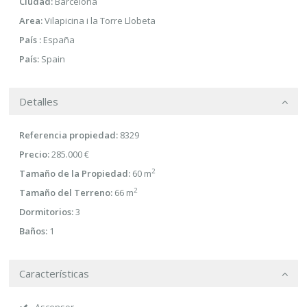
Ciudad:
Barcelona
Area:
Vilapicina i la Torre Llobeta
País :
España
País:
Spain
Detalles
Referencia propiedad:
8329
Precio:
285.000 €
2
Tamaño de la Propiedad:
60 m
2
Tamaño del Terreno:
66 m
Dormitorios:
3
Baños:
1
Características
Ascensor