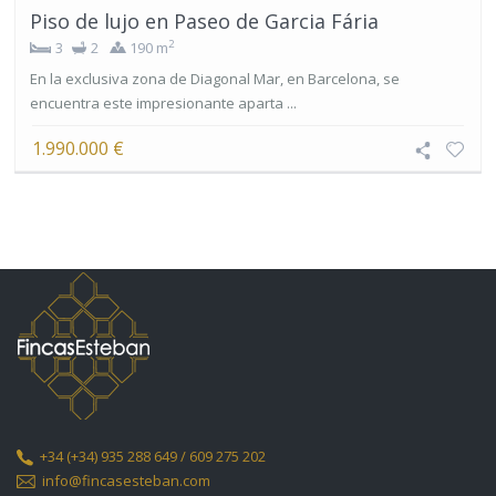
Piso de lujo en Paseo de Garcia Fária
2
3
2
190 m
En la exclusiva zona de Diagonal Mar, en Barcelona, se
encuentra este impresionante aparta ...
1.990.000 €
+34
(+34) 935 288 649 / 609 275 202
info@fincasesteban.com