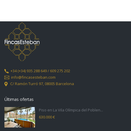
+34
(+34) 935 288 649 / 609 275 202
info@fincasesteban.com
C/ Ramón Turró 97,
08005 Barcelona
Últimas ofertas
Piso en La Vila Olímpica del Poblen...
630.000 €