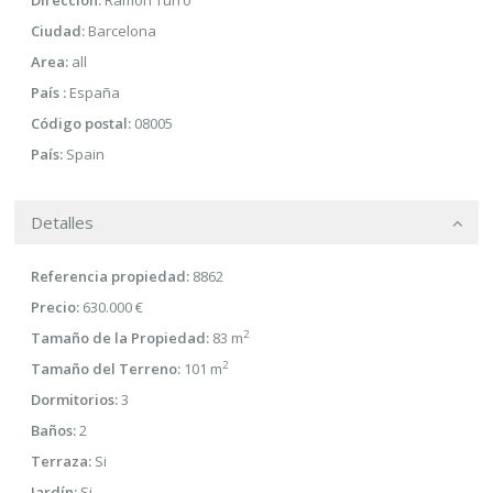
Ciudad:
Barcelona
Area:
all
País :
España
Código postal:
08005
País:
Spain
Detalles
Referencia propiedad:
8862
Precio:
630.000 €
2
Tamaño de la Propiedad:
83 m
2
Tamaño del Terreno:
101 m
Dormitorios:
3
Baños:
2
Terraza:
Si
Jardín:
Si