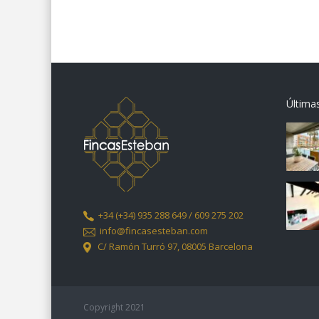
Última
+34
(+34) 935 288 649 / 609 275 202
info@fincasesteban.com
C/ Ramón Turró 97,
08005 Barcelona
Copyright 2021