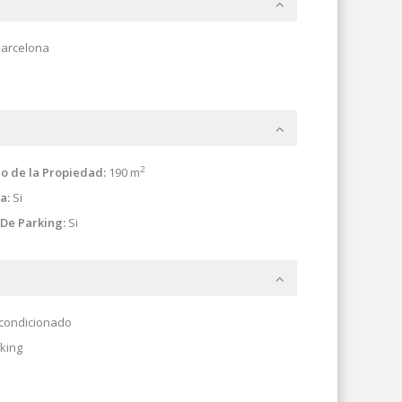
arcelona
2
 de la Propiedad:
190 m
a:
Si
 De Parking:
Si
condicionado
king