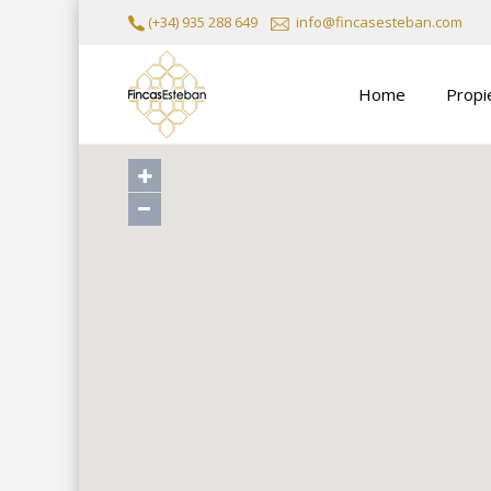
(+34) 935 288 649
info@fincasesteban.com
Home
Propi