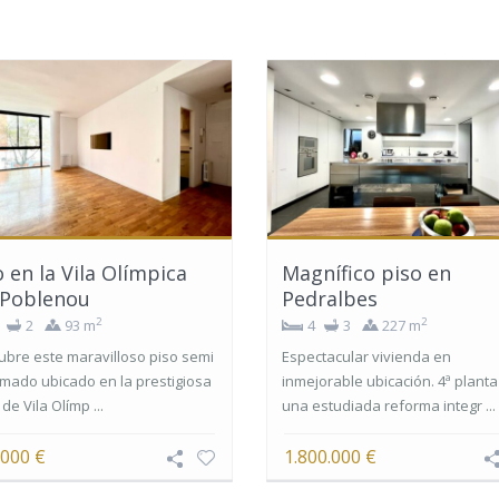
o en la Vila Olímpica
Magnífico piso en
 Poblenou
Pedralbes
2
2
2
93 m
4
3
227 m
bre este maravilloso piso semi
Espectacular vivienda en
mado ubicado en la prestigiosa
inmejorable ubicación. 4ª planta
de Vila Olímp ...
una estudiada reforma integr ...
.000 €
1.800.000 €