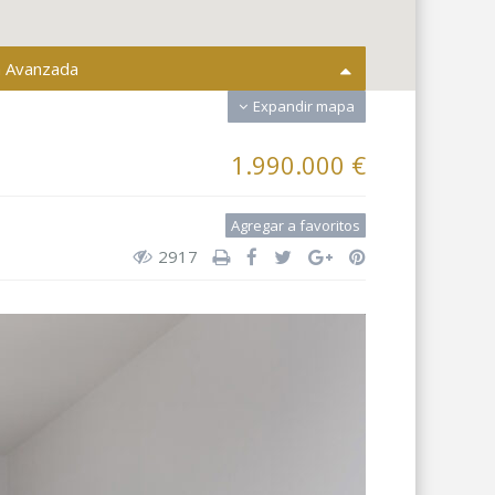
 Avanzada
Expandir mapa
s ciudades
Todas las areas
1.990.000 €
inmueble
Compra o alquiler
Agregar a favoritos
Dormitorios
2917
0 € a 9.000.000 €
recio:
nes de búsqueda