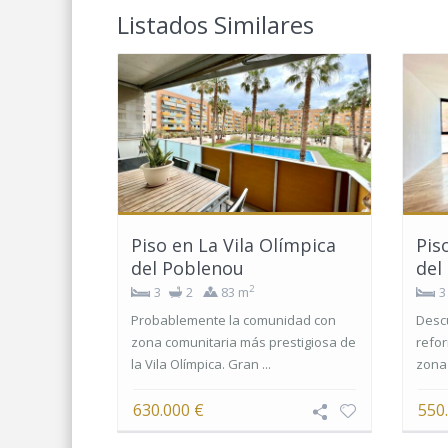
Listados Similares
Piso en La Vila Olímpica
Pis
del Poblenou
del
2
3
2
83 m
3
Probablemente la comunidad con
Descu
zona comunitaria más prestigiosa de
refor
la Vila Olímpica. Gran ...
zona 
630.000 €
550