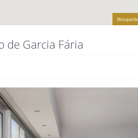
Búsqueda
Todas la
o de Garcia Fária
Tipo de 
Baños
Rango de p
Más opcio