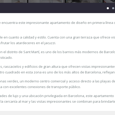
se encuentra este impresionante apartamento de diseño en primera línea d
le en cuanto a calidad y estilo. Cuenta con una gran terraza que ofrece v
rutar los atardeceres en el jacuzzi.
 en el distrito de Sant Martí, es uno de los barrios más modernos de Barc
sticado.
, rascacielos y edificios de gran altura que ofrecen vistas impresionantes
metro cuadrado en esta zona es uno de los más altos de Barcelona, reflej
zonas verdes, un moderno centro comercial y acceso directo a las playas 
nta con excelentes conexiones de transporte público.
des de lujo y una ubicación privilegiada en Barcelona, este apartamento e
 la cercanía al mar y las vistas impresionantes se combinan para brindart