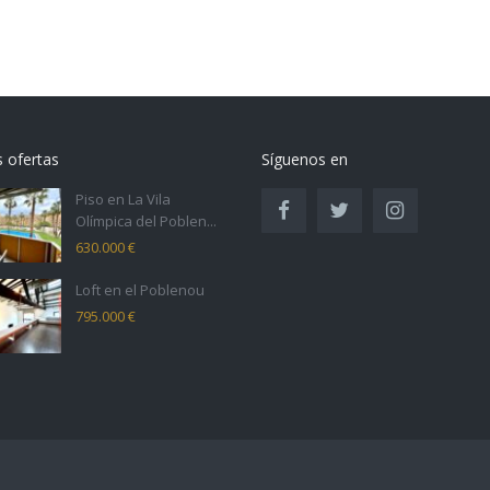
s ofertas
Síguenos en
Piso en La Vila
Olímpica del Poblen...
630.000 €
Loft en el Poblenou
795.000 €