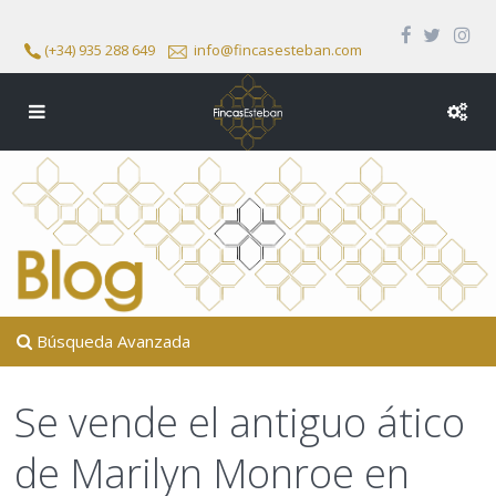
(+34) 935 288 649
info@fincasesteban.com
Búsqueda Avanzada
Se vende el antiguo ático
de Marilyn Monroe en