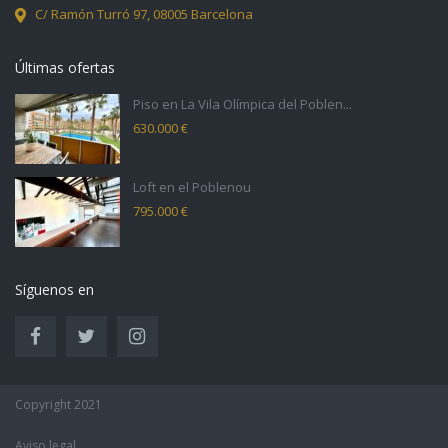
C/ Ramón Turró 97,
08005 Barcelona
Últimas ofertas
Piso en La Vila Olímpica del Poblen...
630.000 €
Loft en el Poblenou
795.000 €
Síguenos en
Copyright 2021
Aviso legal