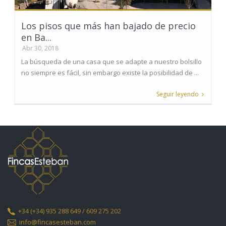
Los pisos que más han bajado de precio
en Ba...
Abr 30, 2018
La búsqueda de una casa que se adapte a nuestro bolsillo
no siempre es fácil, sin embargo existe la posibilidad de ...
Seguir leyendo
+34
(+34) 935 288 649 / 609 275 202
info@fincasesteban.com